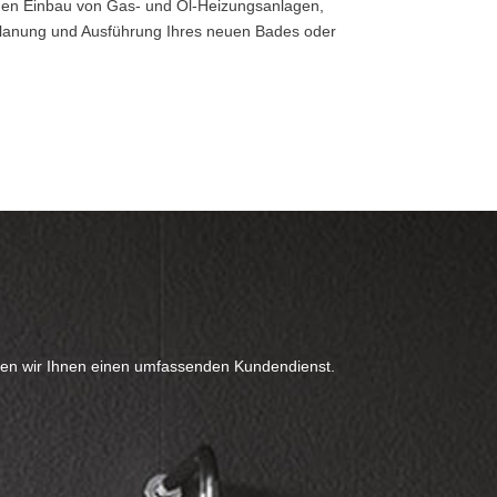
 den Einbau von Gas- und Öl-Heizungsanlagen,
 Planung und Ausführung Ihres neuen Bades oder
eten wir Ihnen einen umfassenden Kundendienst.